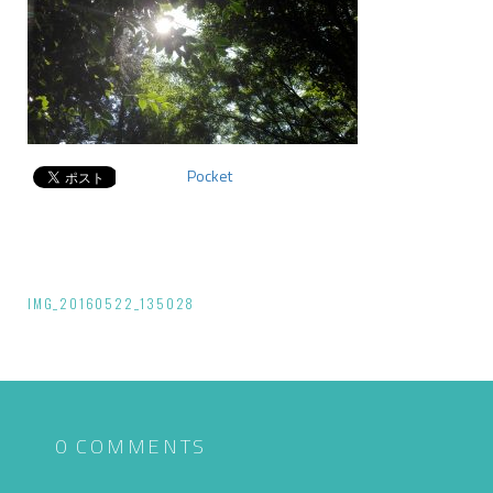
Pocket
投
IMG_20160522_135028
稿
ナ
ビ
ゲ
0 COMMENTS
ー