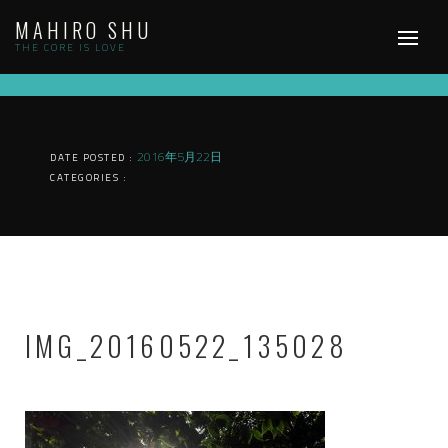
Skip
MAHIRO SHU
to
content
THE CORE IS LOVE
2016年5月22日
DATE POSTED :
CATEGORIES :
IMG_20160522_135028