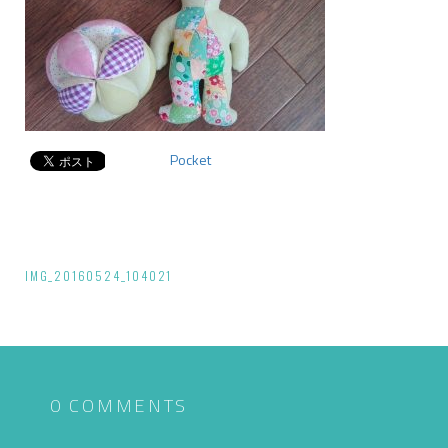
Pocket
投
IMG_20160524_104021
稿
ナ
ビ
ゲ
0 COMMENTS
ー