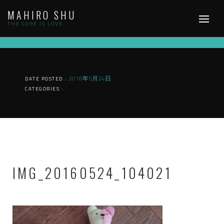
Skip
MAHIRO SHU
to
content
THE CORE IS LOVE
2016年5月24日
DATE POSTED :
CATEGORIES :
IMG_20160524_104021