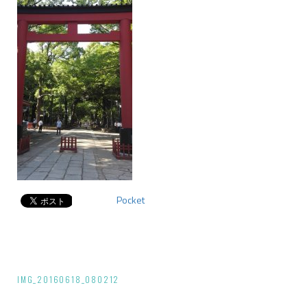
Pocket
投
IMG_20160618_080212
稿