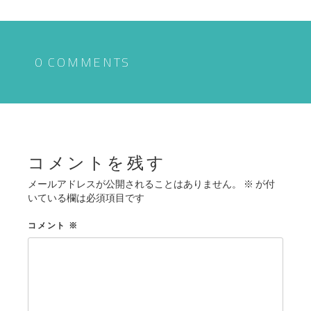
ナ
ビ
ゲ
0 COMMENTS
ー
シ
ョ
ン
コメントを残す
メールアドレスが公開されることはありません。
※
が付
いている欄は必須項目です
コメント
※