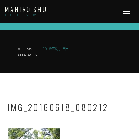
Skip
MAHIRO SHU
to
content
THE CORE IS LOVE
2016年6月18日
DATE POSTED :
CATEGORIES :
IMG_20160618_080212