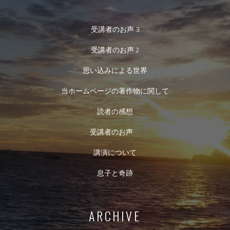
受講者のお声 3
受講者のお声 2
思い込みによる世界
当ホームページの著作物に関して
読者の感想
受講者のお声
講演について
息子と奇跡
ARCHIVE