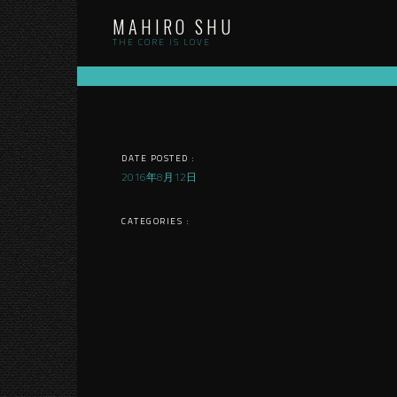
Skip
MAHIRO SHU
to
content
THE CORE IS LOVE
DATE POSTED :
2016年8月12日
CATEGORIES :