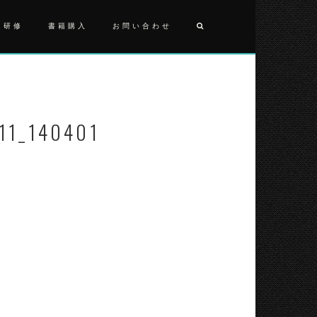
・研修
書籍購入
お問い合わせ
投
IMG_2016
稿
ナ
11_140401
ビ
ゲ
ー
シ
ョ
ン