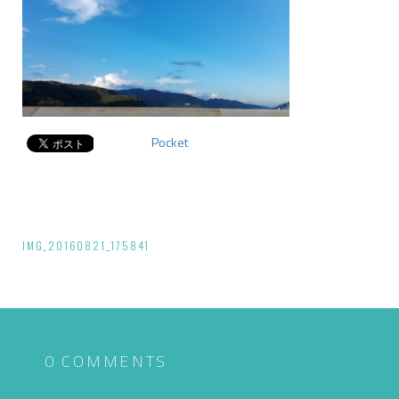
Pocket
投
IMG_20160821_175841
稿
ナ
ビ
ゲ
0 COMMENTS
ー