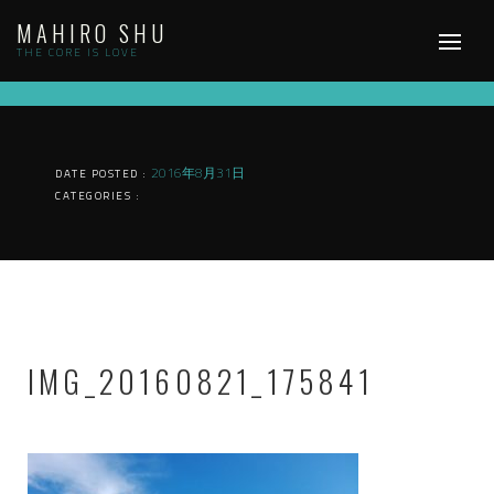
Skip
MAHIRO SHU
to
content
THE CORE IS LOVE
2016年8月31日
DATE POSTED :
CATEGORIES :
IMG_20160821_175841