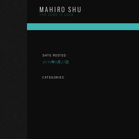
Skip
MAHIRO SHU
to
content
THE CORE IS LOVE
DATE POSTED :
2016年9月27日
CATEGORIES :