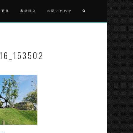
・研修
書籍購入
お問い合わせ
投
IMG_201
稿
ナ
16_153502
ビ
ゲ
ー
シ
ョ
ン