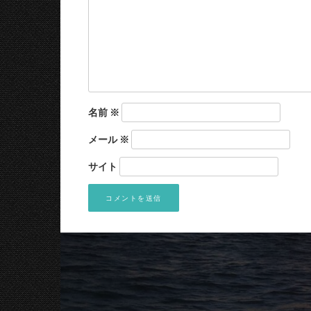
名前
※
メール
※
サイト