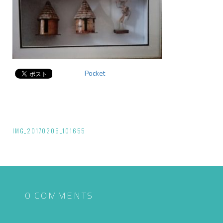
Pocket
投
IMG_20170205_101655
稿
ナ
ビ
ゲ
0 COMMENTS
ー