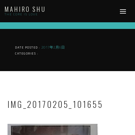
Skip
MAHIRO SHU
to
content
THE CORE IS LOVE
2017年2月6日
DATE POSTED :
CATEGORIES :
IMG_20170205_101655