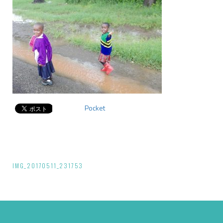
Pocket
投
IMG_20170511_231753
稿
ナ
ビ