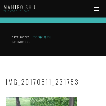
Skip
MAHIRO SHU
to
content
THE CORE IS LOVE
2017年6月30日
DATE POSTED :
CATEGORIES :
IMG_20170511_231753