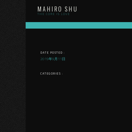
Skip
MAHIRO SHU
to
content
THE CORE IS LOVE
DATE POSTED :
2019年9月11日
CATEGORIES :