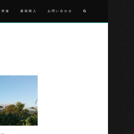
・研修
書籍購入
お問い合わせ
投
TANZANIA
稿
ナ
ビ
ゲ
ー
シ
ョ
ン