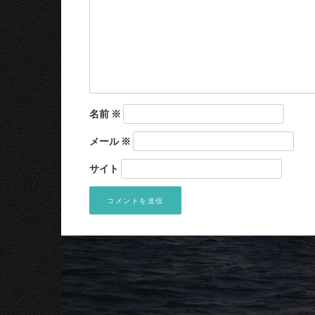
名前
※
メール
※
サイト