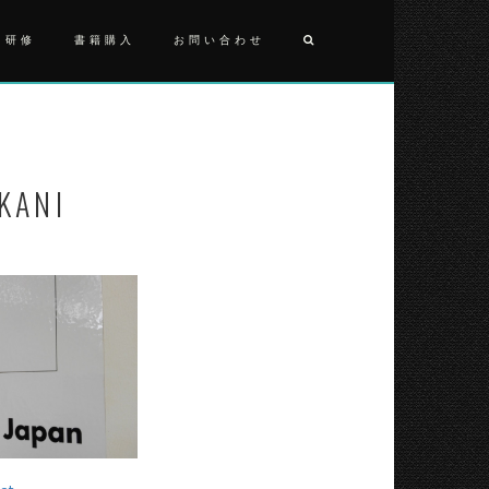
・研修
書籍購入
お問い合わせ
投
20170517
稿
ナ
KANI
ビ
ゲ
ー
シ
ョ
ン