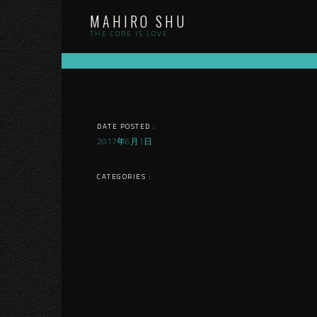
Skip
MAHIRO SHU
to
content
THE CORE IS LOVE
DATE POSTED :
2017年6月1日
CATEGORIES :