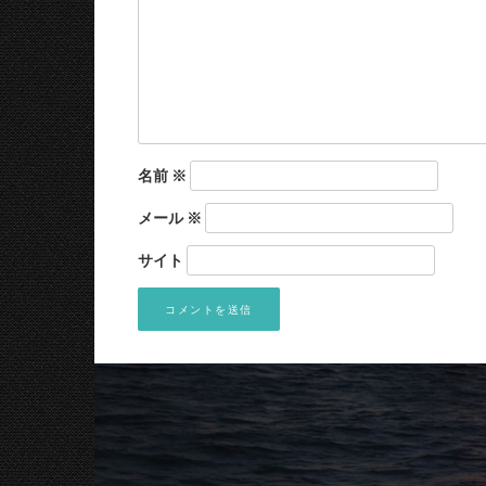
名前
※
メール
※
サイト