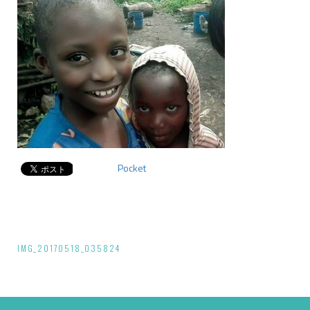
Pocket
投
IMG_20170518_035824
稿
ナ