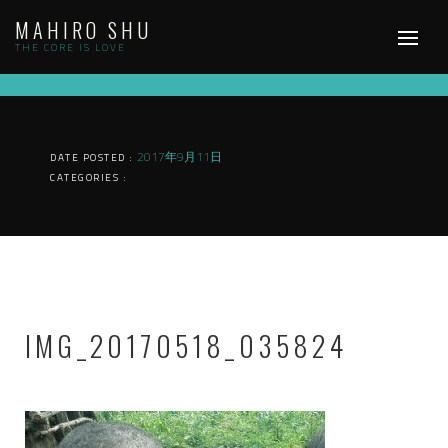
Skip
MAHIRO SHU
to
content
THE CORE IS LOVE
2017年9月11日
DATE POSTED :
CATEGORIES :
IMG_20170518_035824