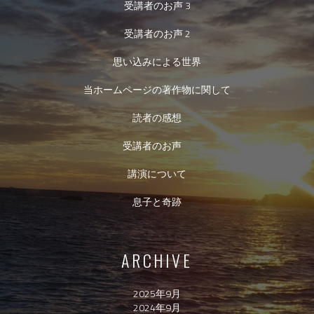
受講者のお声 3
受講者のお声 2
思い込みによる世界
当ホームページの著作物に関して
読者の感想
受講者のお声
講演について
息子と奇跡
ARCHIVE
2025年9月
2024年9月