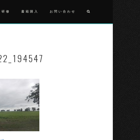
・研修
書籍購入
お問い合わせ
投
IMG_2017
稿
ナ
22_194547
ビ
ゲ
ー
シ
ョ
ン