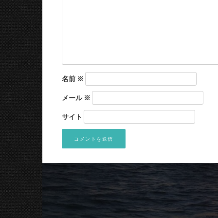
名前
※
メール
※
サイト