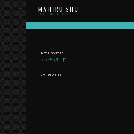
Skip
MAHIRO SHU
to
content
THE CORE IS LOVE
DATE POSTED :
2017年8月31日
CATEGORIES :