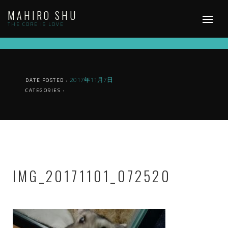
Skip
MAHIRO SHU
to
content
THE CORE IS LOVE
2017年11月7日
DATE POSTED :
CATEGORIES :
IMG_20171101_072520