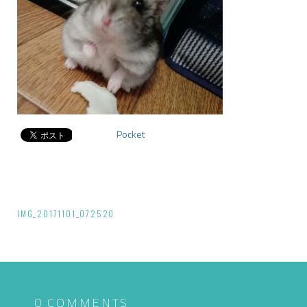
Pocket
投
IMG_20171101_072520
稿
ナ
ビ
0 COMMENTS