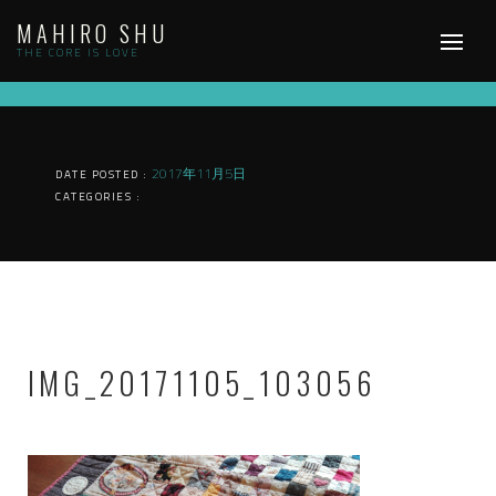
Skip
MAHIRO SHU
to
content
THE CORE IS LOVE
2017年11月5日
DATE POSTED :
CATEGORIES :
IMG_20171105_103056