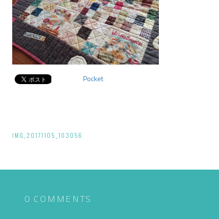
Pocket
投
IMG_20171105_103056
稿
ナ
ビ
ゲ
0 COMMENTS
ー