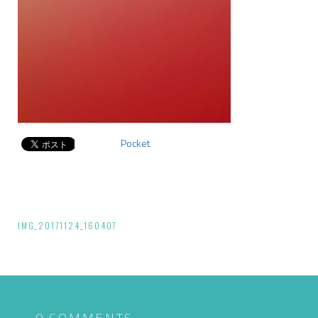
Pocket
投
IMG_20171124_160407
稿
ナ
ビ
0 COMMENTS