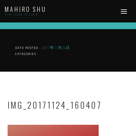
Skip
MAHIRO SHU
to
content
THE CORE IS LOVE
2017年11月24日
DATE POSTED :
CATEGORIES :
IMG_20171124_160407