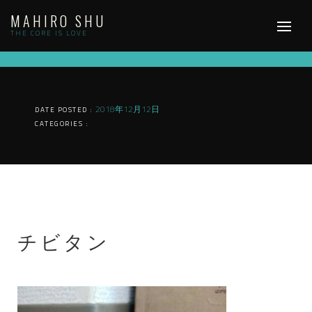
Skip
MAHIRO SHU
to
content
THE CORE IS LOVE
2018年12月12日
DATE POSTED :
CATEGORIES :
チビタン