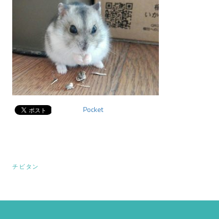
Pocket
投
チビタン
稿
ナ
ビ