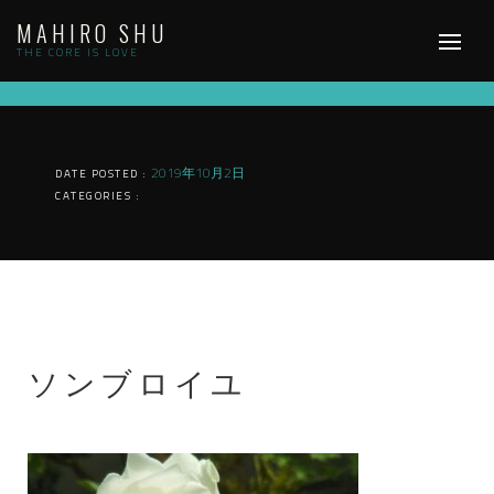
Skip
MAHIRO SHU
to
content
THE CORE IS LOVE
2019年10月2日
DATE POSTED :
CATEGORIES :
ソンブロイユ