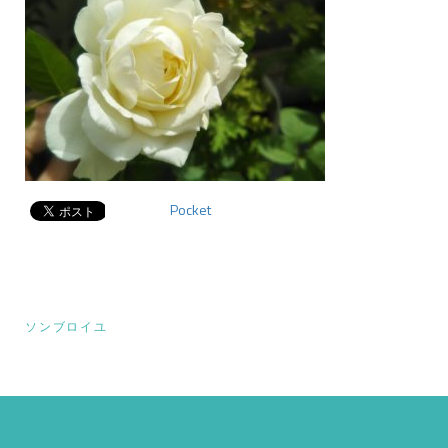
Pocket
投
ソンブロイユ
稿
ナ
ビ