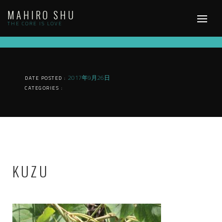
Skip
MAHIRO SHU
to
content
THE CORE IS LOVE
2017年9月26日
DATE POSTED :
CATEGORIES :
KUZU