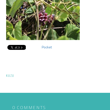
Pocket
投
KUZU
稿
ナ
ビ
ゲ
0 COMMENTS