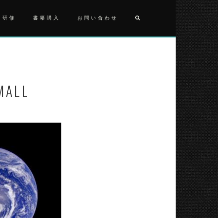
・研修
書籍購入
お問い合わせ
投
PIA00123
稿
ナ
MALL
ビ
ゲ
ー
シ
ョ
ン