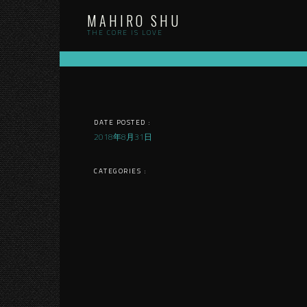
Skip
MAHIRO SHU
to
content
THE CORE IS LOVE
DATE POSTED :
2018年8月31日
CATEGORIES :