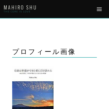
Skip
MAHIRO SHU
to
content
THE CORE IS LOVE
プロフィール画像