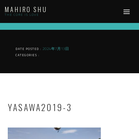
Skip
MAHIRO SHU
to
content
THE CORE IS LOVE
2024年7月13日
DATE POSTED :
CATEGORIES :
YASAWA2019-3