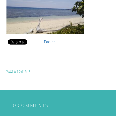
Pocket
投
YASAWA2019-3
稿
ナ
ビ
ゲ
0 COMMENTS
ー